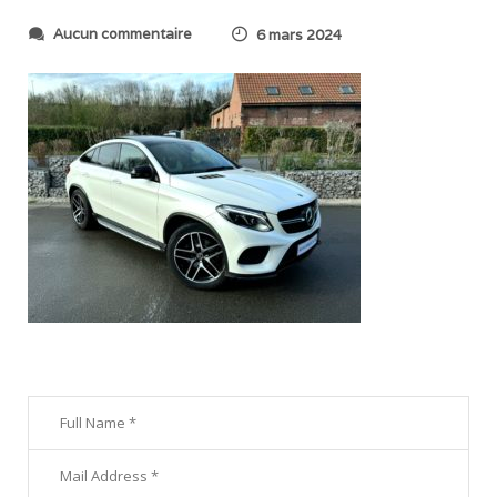
s
Aucun commentaire
6 mars 2024
u
r
I
M
G
_
2
5
5
9