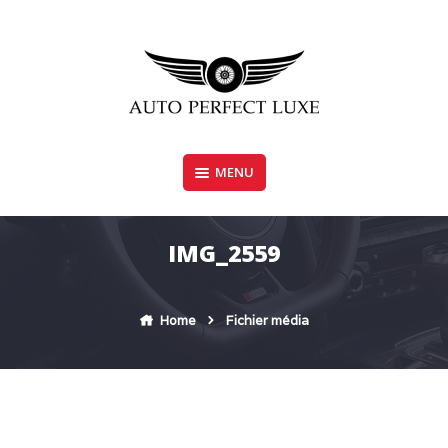
Skip
to
content
MENU
AUTO PERFECT LUXE
IMG_2559
Home
Fichier média