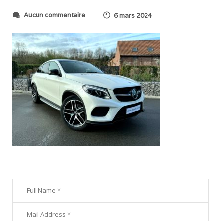
s
Aucun commentaire
6 mars 2024
u
r
I
M
G
_
2
5
6
0