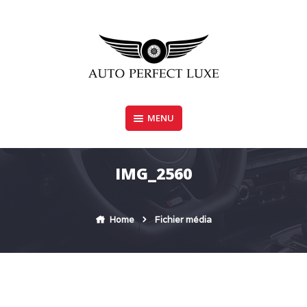
Skip
to
content
MENU
AUTO PERFECT LUXE
IMG_2560
Home
Fichier média