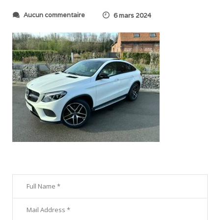
s
Aucun commentaire
6 mars 2024
u
r
I
M
G
_
2
5
6
8