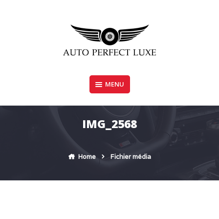
Skip
to
content
MENU
AUTO PERFECT LUXE
IMG_2568
Home
Fichier média