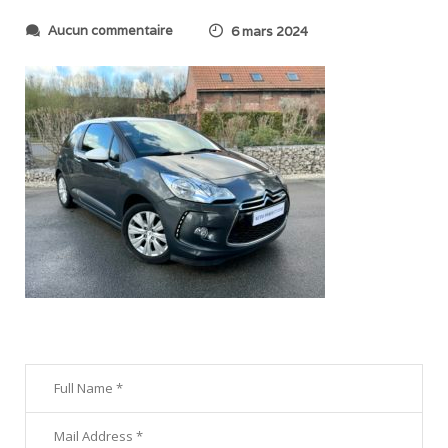
s
Aucun commentaire
6 mars 2024
u
r
I
M
G
_
2
6
3
2