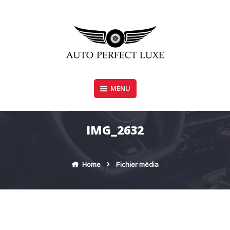
Skip
to
content
MENU
AUTO PERFECT LUXE
IMG_2632
Home
Fichier média