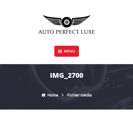
Skip
to
content
MENU
AUTO PERFECT LUXE
IMG_2700
Home
Fichier média