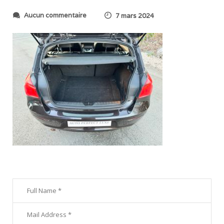
s
Aucun commentaire
7 mars 2024
u
r
I
M
G
_
2
7
0
0