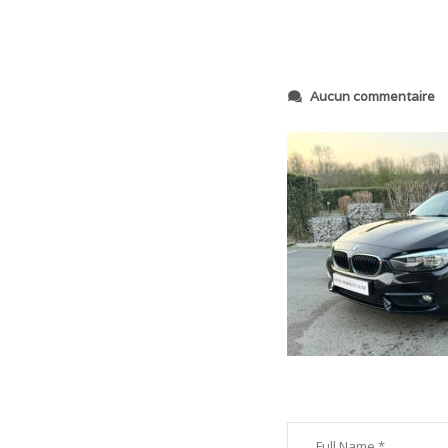
s
Aucun commentaire
u
r
I
M
G
_
2
7
1
6