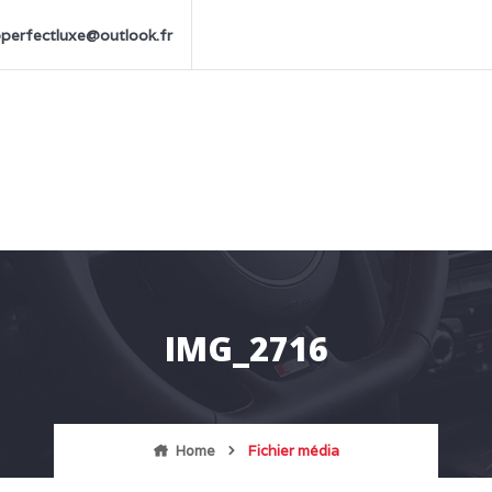
perfectluxe@outlook.fr
IMG_2716
Home
Fichier média