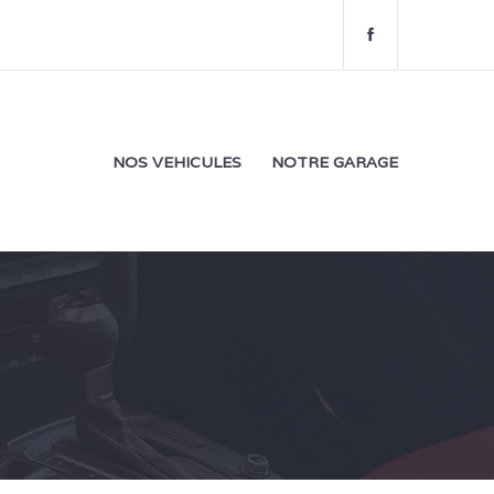
f
a
c
e
b
o
NOS VEHICULES
NOTRE GARAGE
o
k