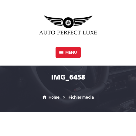
Skip
to
content
MENU
AUTO PERFECT LUXE
IMG_6458
Home
Fichier média