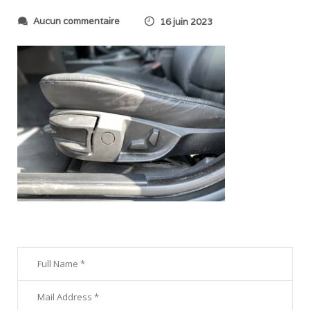
s
Aucun commentaire
16 juin 2023
u
r
I
M
G
_
6
4
5
8