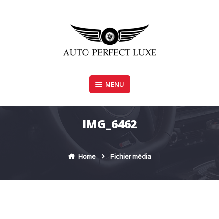
Skip
to
content
MENU
AUTO PERFECT LUXE
IMG_6462
Home
Fichier média