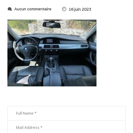
s
Aucun commentaire
16 juin 2023
u
r
I
M
G
_
6
4
6
2