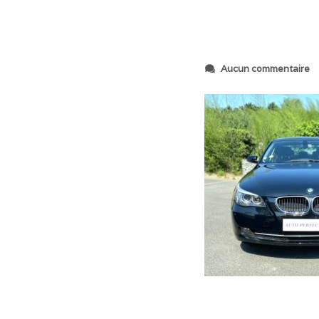
s
Aucun commentaire
u
r
I
M
G
_
6
4
7
4