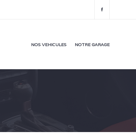
f
a
c
e
b
o
NOS VEHICULES
NOTRE GARAGE
o
k