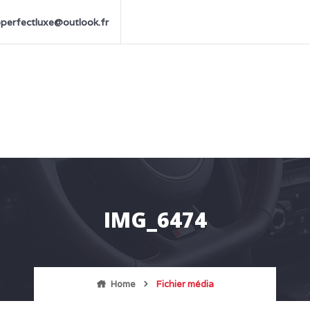
perfectluxe@outlook.fr
IMG_6474
Home
Fichier média