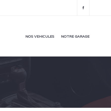
f
a
c
e
b
o
NOS VEHICULES
NOTRE GARAGE
o
k