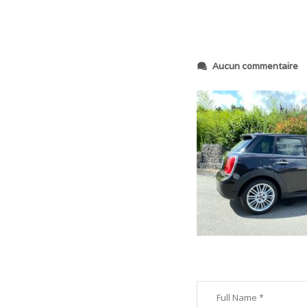
s
Aucun commentaire
u
r
I
M
G
_
6
8
3
7