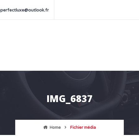
perfectluxe@outlook.fr
IMG_6837
Home
Fichier média