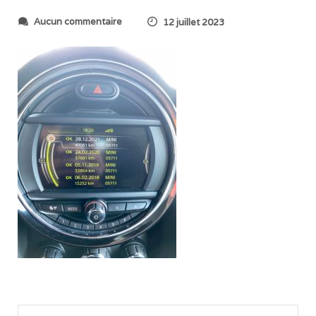
s
Aucun commentaire
12 juillet 2023
u
r
I
M
G
_
6
8
5
1