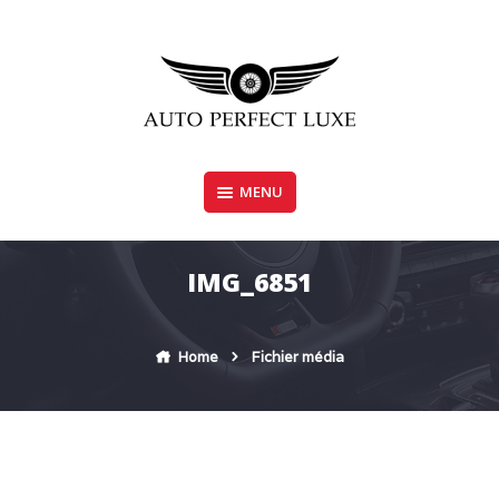
Skip
to
content
MENU
AUTO PERFECT LUXE
IMG_6851
Home
Fichier média