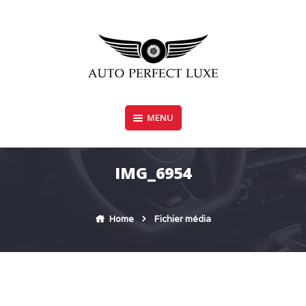
Skip
to
content
MENU
AUTO PERFECT LUXE
IMG_6954
Home
Fichier média