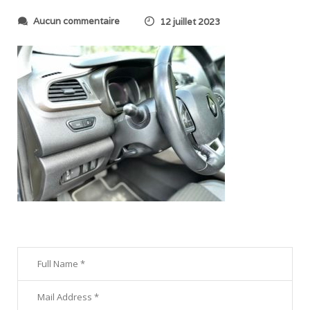
s
Aucun commentaire
12 juillet 2023
u
r
I
M
G
_
6
9
5
4