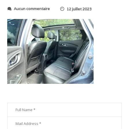
s
Aucun commentaire
12 juillet 2023
u
r
I
M
G
_
6
9
5
7