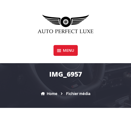
Skip
to
content
MENU
AUTO PERFECT LUXE
IMG_6957
Home
Fichier média