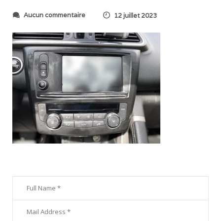
s
Aucun commentaire
12 juillet 2023
u
r
I
M
G
_
6
9
6
3