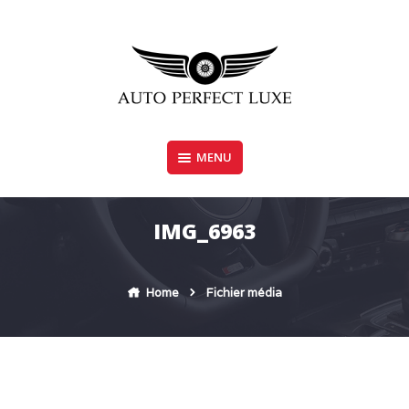
Skip
to
content
MENU
AUTO PERFECT LUXE
IMG_6963
Home
Fichier média