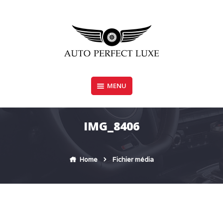
Skip
to
content
MENU
AUTO PERFECT LUXE
IMG_8406
Home
Fichier média