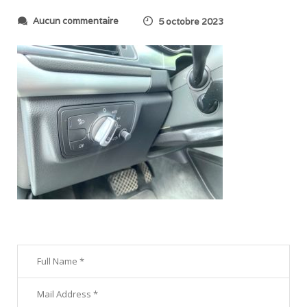
s
Aucun commentaire
5 octobre 2023
u
r
I
M
G
_
8
4
0
6