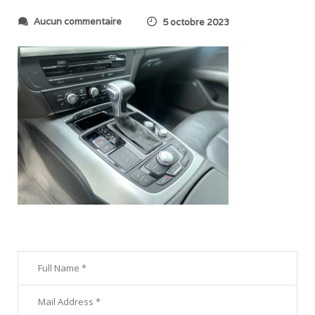
s
Aucun commentaire
5 octobre 2023
u
r
I
M
G
_
8
4
0
7