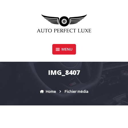
Skip
to
content
MENU
AUTO PERFECT LUXE
IMG_8407
Home
Fichier média