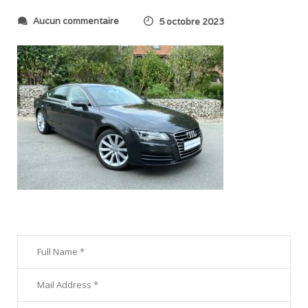
s
Aucun commentaire
5 octobre 2023
u
r
I
M
G
_
8
4
1
8