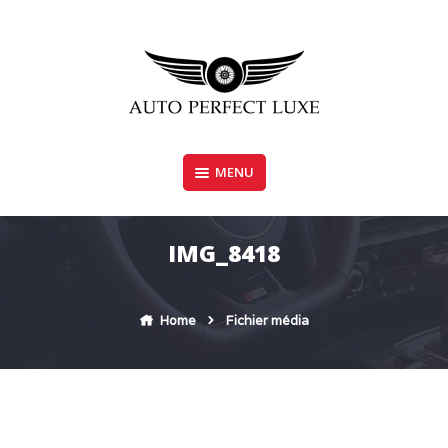
Skip
to
content
MENU
AUTO PERFECT LUXE
IMG_8418
Home
Fichier média