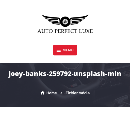
Skip
to
content
MENU
AUTO PERFECT LUXE
joey-banks-259792-unsplash-min
Home
Fichier média