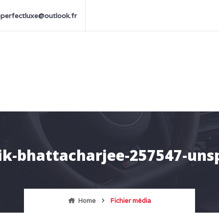
perfectluxe@outlook.fr
ik-bhattacharjee-257547-uns
Home
Fichier média