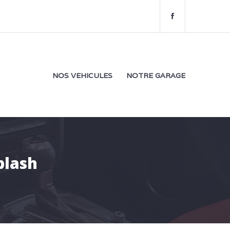
f
a
c
e
b
o
NOS VEHICULES
NOTRE GARAGE
o
k
plash