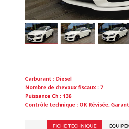
Carburant : Diesel
Nombre de chevaux fiscaux : 7
Puissance Ch : 136
Contrôle technique : OK Révisée, Garant
FICHE TECHNIQUE
EQUIPE