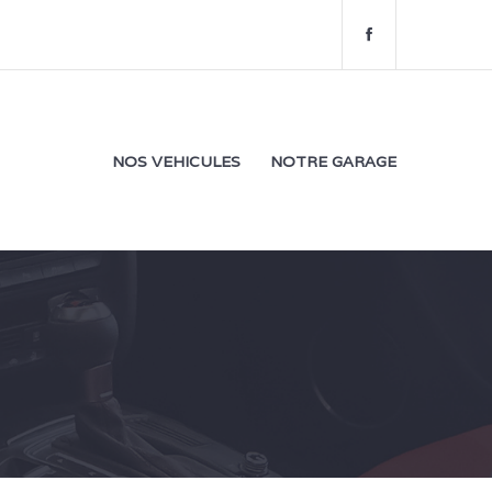
f
a
c
e
b
o
NOS VEHICULES
NOTRE GARAGE
o
k