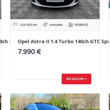
124 000 km
manuelle
ESSENCE
40ch 3p
Opel Astra II 1.4 Turbo 140ch GTC Sp
7.990
€
EN SAVOIR +