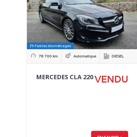
Faibles kilométrages
78 700 km
Automatique
DIESEL
MERCEDES CLA 220
VENDU