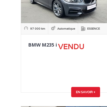
97 000 km
Automatique
ESSENCE
BMW M235 i
VENDU
EN SAVOIR +