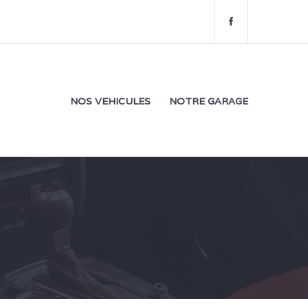
f
a
c
e
b
o
NOS VEHICULES
NOTRE GARAGE
o
k