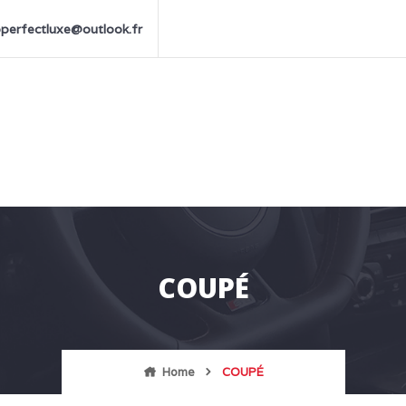
perfectluxe@outlook.fr
COUPÉ
Home
COUPÉ