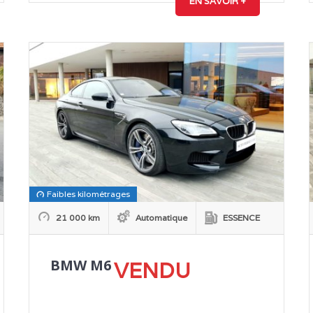
EN SAVOIR +
Faibles kilométrages
21 000 km
Automatique
ESSENCE
BMW M6
VENDU