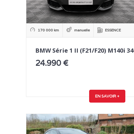
170 000 km
manuelle
ESSENCE
BMW Série 1 II (F21/F20) M140i 3
24.990
€
EN SAVOIR +