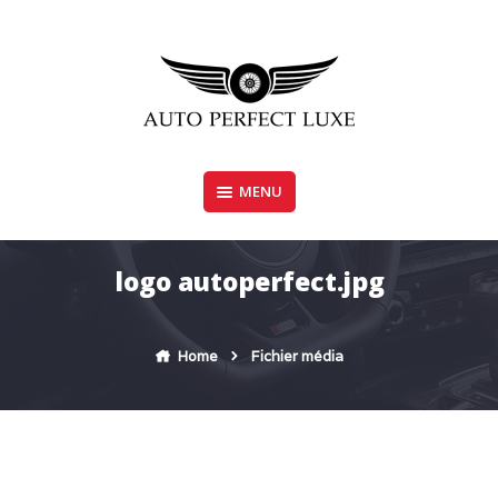
Skip
to
content
MENU
AUTO PERFECT LUXE
logo autoperfect.jpg
Home
Fichier média